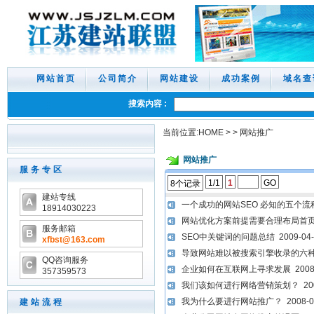
网站首页
公司简介
网站建设
成功案例
域名查
搜索内容 :
当前位置:
HOME
>
>
网站推广
网站推广
服务专区
1/1
1
GO
8个记录
建站专线
一个成功的网站SEO 必知的五个流
18914030223
网站优化方案前提需要合理布局首
服务邮箱
SEO中关键词的问题总结
2009-04-
xfbst
@163.com
导致网站难以被搜索引擎收录的六
QQ咨询服务
企业如何在互联网上寻求发展
2008
357359573
我们该如何进行网络营销策划？
200
我为什么要进行网站推广？
2008-0
建站流程