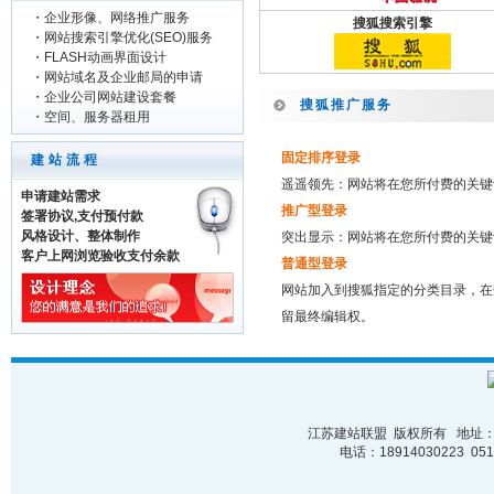
・
企业形像、网络推广服务
搜狐搜索引擎
・
网站搜索引擎优化(SEO)服务
・
FLASH动画界面设计
・
网站域名及企业邮局的申请
・
企业公司网站建设套餐
搜狐推广服务
・
空间、服务器租用
固定排序登录
建站流程
遥遥领先：网站将在您所付费的关键
申请建站需求
推广型登录
签署协议,支付预付款
风格设计、整体制作
突出显示：网站将在您所付费的关键
客户上网浏览验收支付余款
普通型登录
网站加入到搜狐指定的分类目录，在
留最终编辑权。
江苏建站联盟 版权所有 地址：苏
电话：18914030223 0512